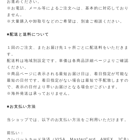
お進めください。
※お電話、メール等によるご注文へは、基本的に対応しており
ません。
※大量購入や卸取引などのご希望は、別途ご相談ください。
■配送と送料について
１回のご注文、またお届け先１ヶ所ごとに配送料をいただきま
す。
配送料は地域別設定です。単価は各商品詳細ページよりご確認
ください。
※商品ページに表示される最短お届け日は、着日指定が可能な
最短の日付です。着日指定がない場合は最短で手配致しますの
で、表示の日付より早いお届けとなる場合がございます。
※海外発送は承っておりません。
■お支払い方法
当ショップでは、以下のお支払い方法をご利用いただけます。
前払い：
クレジットカード決済（VISA、MasterCard、AMEX、JCB）