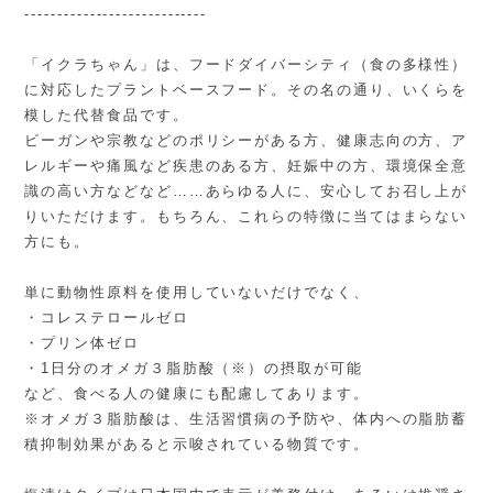
----------------------------
「イクラちゃん」は、フードダイバーシティ（食の多様性）
に対応したプラントベースフード。その名の通り、いくらを
模した代替食品です。
ビーガンや宗教などのポリシーがある方、健康志向の方、ア
レルギーや痛風など疾患のある方、妊娠中の方、環境保全意
識の高い方などなど……あらゆる人に、安心してお召し上が
りいただけます。もちろん、これらの特徴に当てはまらない
方にも。
単に動物性原料を使用していないだけでなく、
・コレステロールゼロ
・プリン体ゼロ
・1日分のオメガ３脂肪酸（※）の摂取が可能
など、食べる人の健康にも配慮してあります。
※オメガ３脂肪酸は、生活習慣病の予防や、体内への脂肪蓄
積抑制効果があると示唆されている物質です。