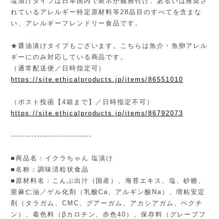
塩漬けタイプは日本国内で表示が義務付け、あるいは推奨さ
れているアレルギー特定原材料等28品目のすべてを含まな
い、アレルギーフレンドリー食品です。
★醤油漬けタイプもございます。こちらは魚介・魚卵アレル
ギーにのみ対応している商品です。
（通常配送便／日時指定可）
https://site.ethicalproducts.jp/items/86551010
（ポスト投函【4箱まで】／日時指定不可）
https://site.ethicalproducts.jp/items/86792073
----------------------------
■商品名：イクラちゃん 塩漬け
■名称：調味済粒状食品
■原材料名：こんぶ出汁（国産）、海苔エキス、塩、砂糖、
亜麻仁油／ゲル化剤（乳酸Ca、アルギン酸Na）、増粘安定
剤（タラガム、CMC、グアーガム、アカシアガム、ペクチ
ン）、着色料（βカロチン、赤色40）、保存料（グレープフ