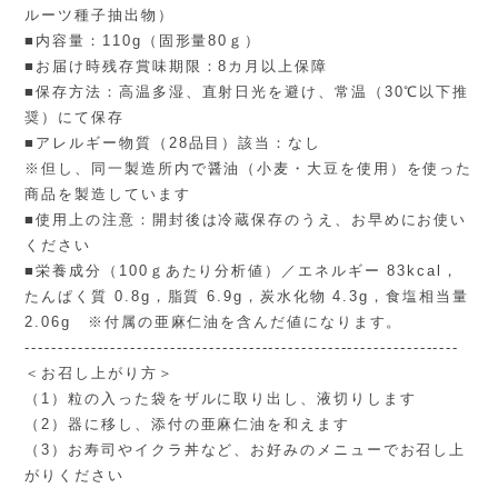
ルーツ種子抽出物）
■内容量：110g（固形量80ｇ）
■お届け時残存賞味期限：8カ月以上保障
■保存方法：高温多湿、直射日光を避け、常温（30℃以下推
奨）にて保存
■アレルギー物質（28品目）該当：なし
※但し、同一製造所内で醤油（小麦・大豆を使用）を使った
商品を製造しています
■使用上の注意：開封後は冷蔵保存のうえ、お早めにお使い
ください
■栄養成分（100ｇあたり分析値）／エネルギー 83kcal，
たんぱく質 0.8g，脂質 6.9g，炭水化物 4.3g，食塩相当量
2.06g ※付属の亜麻仁油を含んだ値になります。
------------------------------------------------------------------
＜お召し上がり方＞
（1）粒の入った袋をザルに取り出し、液切りします
（2）器に移し、添付の亜麻仁油を和えます
（3）お寿司やイクラ丼など、お好みのメニューでお召し上
がりください