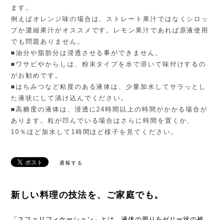
ます。
例えばオレンジ味の場合は、ストレート果汁ではなくシロッ
プか濃縮果汁がオススメです。レモン果汁であれば原液使用
でも問題ありません。
■油分や脂肪分は浸透させる事ができません。
■ワサビやからしは、粉末タイプを水で溶いて味付けするの
がお勧めです。
■はちみつなど粘度のある液体は、少量加水してサラっとし
た液状にして漬け込んでください。
■高糖度の液体は、浸透に24時間以上の時間がかかる場合が
あります。粒が凹んでいる場合はさらに時間を置くか、
10％ほど加水して1時間ほど様子を見てください。
通報する
新しい料理の技法を、ご家庭でも。
「スフェリフィケーション」とは、液体の周りをゼリー状の被