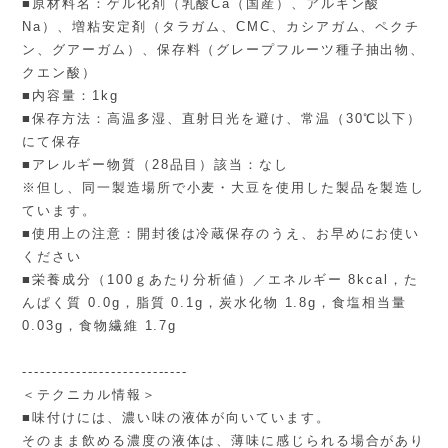
■原材料名：ゲル化剤（乳酸Ca（国産）、アルギン酸
Na）、増粘安定剤（タラガム、CMC、カシアガム、ペクチ
ン、グアーガム）、保存料（グレープフルーツ種子抽出物、
クエン酸）
■内容量：1kg
■保存方法：高温多湿、直射日光を避け、常温（30℃以下）
にて保存
■アレルギー物質（28品目）該当：なし
※但し、同一製造場所で小麦・大豆を使用した製品を製造し
ています。
■使用上の注意：開封後は冷蔵保存のうえ、お早めにお使い
ください
■栄養成分（100ｇあたり分析値）／エネルギー 8kcal，た
んぱく質 0.0g，脂質 0.1g，炭水化物 1.8g，食塩相当量
0.03g，食物繊維 1.7g
----------------------------
＜テクニカル情報＞
■味付けには、濃い味の液体が向いています。
そのまま飲める濃度の液体は、薄味に感じられる場合があり